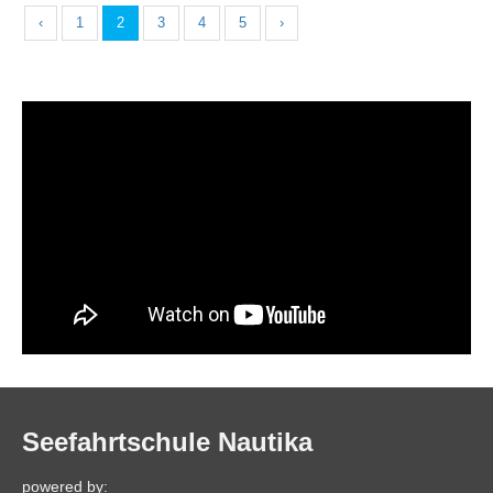
‹
1
2
3
4
5
›
Seefahrtschule Nautika
powered by: