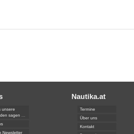
s
Nautika.at
 unsere
Termine
den sagen …
Über uns
ws
Kontakt
 Newsletter