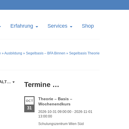
Erfahrung
Services
Shop
e
»
Ausbildung
»
Segelbasis – BFA Binnen
»
Segelbasis Theorie
HALT…
Termine …
Theorie – Basis –
OCT
Wochenendkurs
31
2026-10-31 09:00:00 - 2026-11-01
13:00:00
Schulungszentrum Wien Süd