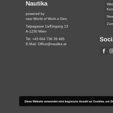
Nautika
Was
Kun
powered by:
Ne
new World of Work e.Gen.
Zum
Talpagasse 1a/Eingang 13
A-1230 Wien
Soci
Tel. +43 664 736 39 465
E-Mail: Office@nautika.at
Diese Website verwendet eine begrenzte Anzahl an Cookies, um De
© 2026 Nautika.at - powered by nWoW new World of Work e.Gen.