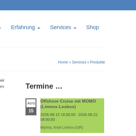
Erfahrung
Services
Shop
Home
»
Services
»
Produkte
wir
Termine …
en.
Offshore Cruise mit MOMO
AUG
(Limnos-Lesbos)
15
2026-08-15 16:00:00 - 2026-08-22
08:00:00
Myrina, Insel Limnos (GR)