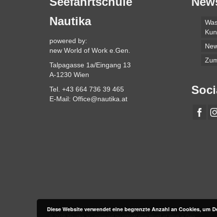
Seefahrtschule
New
Nautika
Was
Kun
powered by:
Ne
new World of Work e.Gen.
Zum
Talpagasse 1a/Eingang 13
A-1230 Wien
Soci
Tel. +43 664 736 39 465
E-Mail: Office@nautika.at
Diese Website verwendet eine begrenzte Anzahl an Cookies, um De
© 2026 Nautika.at - powered by nWoW new World of Work e.Gen.