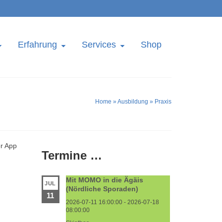
Erfahrung
Services
Shop
Home
»
Ausbildung
»
Praxis
er App
Termine …
Mit MOMO in die Ägäis
JUL
(Nördliche Sporaden)
11
2026-07-11 16:00:00 - 2026-07-18
08:00:00