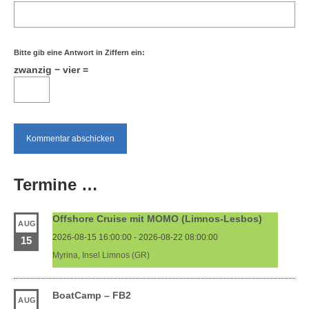
Bitte gib eine Antwort in Ziffern ein:
zwanzig − vier =
Termine …
Offshore Cruise mit MOMO (Limnos-Lesbos)
AUG
2026-08-15 16:00:00 - 2026-08-22 08:00:00
15
Myrina, Insel Limnos (GR)
BoatCamp – FB2
AUG