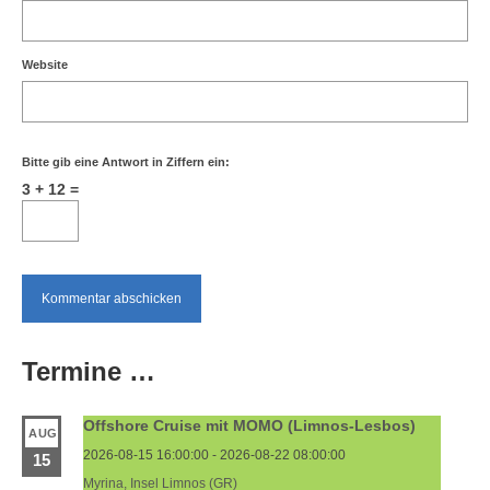
Website
Bitte gib eine Antwort in Ziffern ein:
3 + 12 =
Termine …
Offshore Cruise mit MOMO (Limnos-Lesbos)
AUG
2026-08-15 16:00:00 - 2026-08-22 08:00:00
15
Myrina, Insel Limnos (GR)