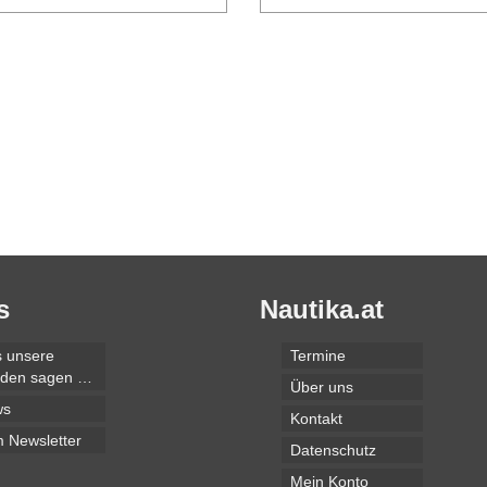
s
Nautika.at
 unsere
Termine
den sagen …
Über uns
ws
Kontakt
 Newsletter
Datenschutz
Mein Konto