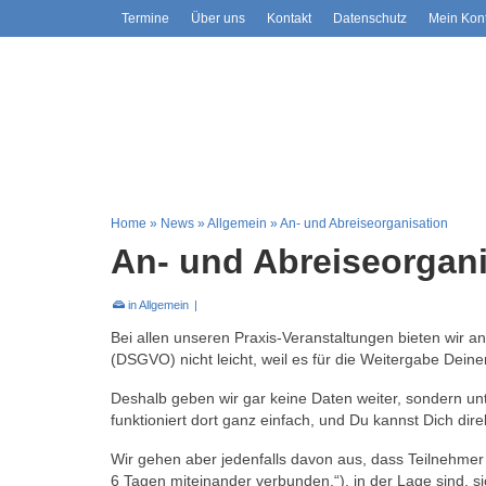
Termine
Über uns
Kontakt
Datenschutz
Mein Kon
Home
»
News
»
Allgemein
»
An- und Abreiseorganisation
An- und Abreiseorgani
in
Allgemein
|
Bei allen unseren Praxis-Veranstaltungen bieten wir an
(DSGVO) nicht leicht, weil es für die Weitergabe Dein
Deshalb geben wir gar keine Daten weiter, sondern un
funktioniert dort ganz einfach, und Du kannst Dich di
Wir gehen aber jedenfalls davon aus, dass Teilnehmer 
6 Tagen miteinander verbunden.“), in der Lage sind, si