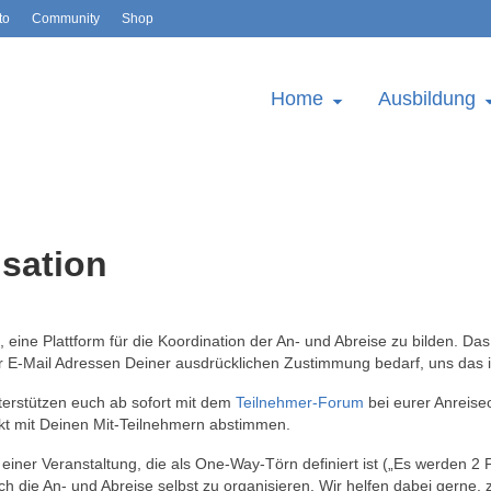
to
Community
Shop
Home
Ausbildung
sation
, eine Plattform für die Koordination der An- und Abreise zu bilden. Da
er E-Mail Adressen Deiner ausdrücklichen Zustimmung bedarf, uns das i
terstützen euch ab sofort mit dem
Teilnehmer-Forum
bei eurer Anreiseo
rekt mit Deinen Mit-Teilnehmern abstimmen.
einer Veranstaltung, die als One-Way-Törn definiert ist („Es werden 2 
ch die An- und Abreise selbst zu organisieren. Wir helfen dabei gerne,