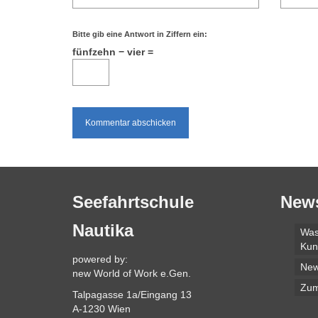
Bitte gib eine Antwort in Ziffern ein:
fünfzehn − vier =
Seefahrtschule
New
Nautika
Was
Kun
powered by:
Ne
new World of Work e.Gen.
Zum
Talpagasse 1a/Eingang 13
A-1230 Wien