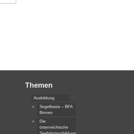
Themen
Ausbildung
Segelbasis – BFA
Binnen
Die
österreichische
Seefahrtausbildung