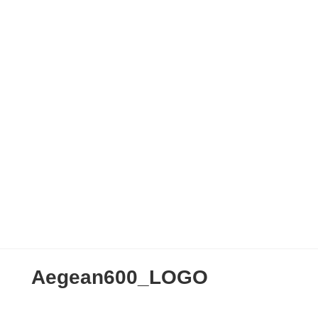
IMG_3815
La Lonja Marina, Palma
Aegean600_LOGO