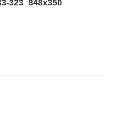
FB3-323_848x350